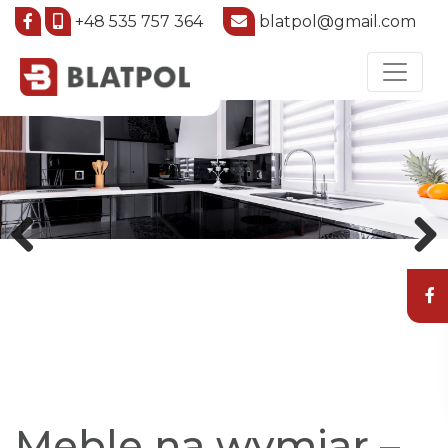
+48 535 757 364
blatpol@gmail.com
Previous
Next
Meble na wymiar –