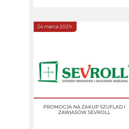
24 marca 2021r.
UWAGA PROMOCJANa dobry początek weekendu
PROMOCJA NA ZAKUP SZUFLAD I
promocja na produkty marki SevrollPrzy zakupie
ZAWIASÓW SEVROLL
szuflad SEVROLLBOX SLIM za 3tys zł netto urządzenie
wielofunkcyjne CMT za 1 złDodatkowoPrzy zakupie […]