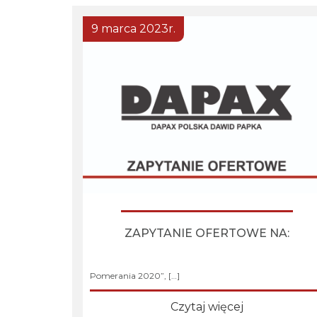
9 marca 2023r.
Prace budowlane według specyfikacji z zapytania
ZAPYTANIE OFERTOWE NA:
ofertowego w ramach projektu „Budowa hali
magazynowej i składowej”, współfinansowanego
ześrodków Unii Europejskiej w ramach „Invest in
Pomerania 2020”, […]
Czytaj więcej