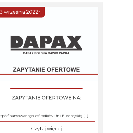
13 września 2022r.
 utwardzenie terenu pod wjazdy i dojazdy ogrodzenie
ZAPYTANIE OFERTOWE NA:
yrównanie terenu pod budynki 2 hal
kładowych/magazynowychw ramach projektu
Budowa hali magazynowej i składowej”,
spółfinansowanego ześrodków Unii Europejskiej […]
Czytaj więcej